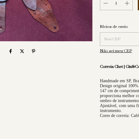
Entregas para o CEP
Meios de envio
Não sei meu CEP
Correia
Chet
| Gin&C
Handmade em SP, Bra
Design original 100%
147 cm de comprimento
proporciona melhor co
ombro de instrumento
Ajustável, com uma fi
instrumento.
Cores de correia: Café