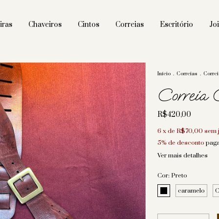
iras
Chaveiros
Cintos
Correias
Escritório
Jo
Início
.
Correias
.
Correi
Correia 
R$420,00
6
x de
R$70,00
sem 
5% de desconto
paga
Ver mais detalhes
Cor:
Preto
caramelo
C