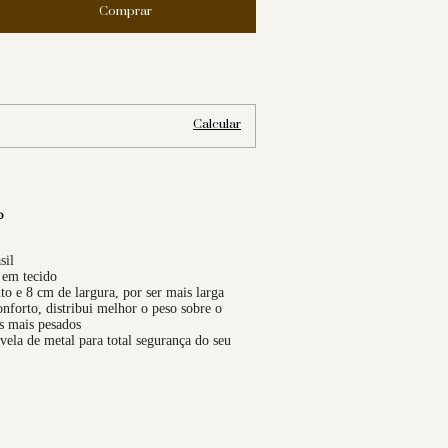
Alterar CEP
:
Calcular
o
sil
 em tecido
 e 8 cm de largura, por ser mais larga
nforto, distribui melhor o peso sobre o
s mais pesados
vela de metal para total segurança do seu