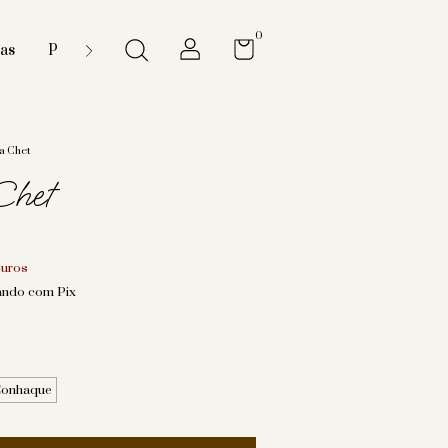
0
ias
Porta Palhetas
Porta Óculos
Pets
a Chet
Chet
juros
ndo com Pix
onhaque