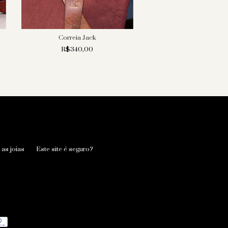
Correia Jack
Correia Selaria
R$340,00
R$420,00
as joias
Este site é seguro?