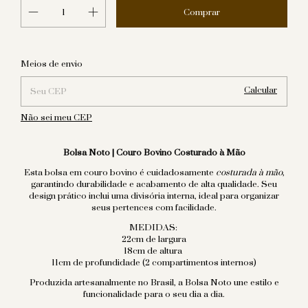
Alterar CEP
Entregas para o CEP:
Meios de envio
Calcular
Não sei meu CEP
Bolsa Noto | Couro Bovino Costurado à Mão
Esta bolsa em couro bovino é cuidadosamente
costurada à mão
,
garantindo durabilidade e acabamento de alta qualidade. Seu
design prático inclui uma divisória interna, ideal para organizar
seus pertences com facilidade.
MEDIDAS:
22cm de largura
18cm de altura
11cm de profundidade (2 compartimentos internos)
Produzida artesanalmente no Brasil, a Bolsa Noto une estilo e
funcionalidade para o seu dia a dia.